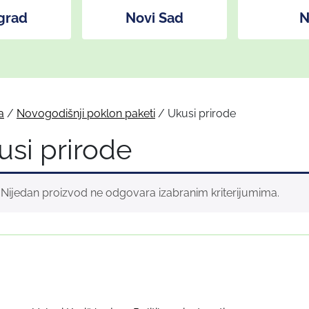
grad
Novi Sad
N
a
/
Novogodišnji poklon paketi
/ Ukusi prirode
usi prirode
Nijedan proizvod ne odgovara izabranim kriterijumima.