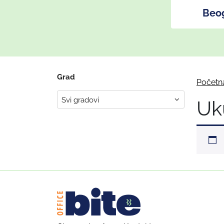
Beo
Grad
Početn
Uk