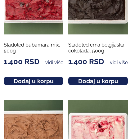
Sladoled bubamara mix,
Sladoled crna belgijaska
500g
cokolada, 500g
1.400
RSD
1.400
RSD
vidi više
vidi više
Dodaj u korpu
Dodaj u korpu