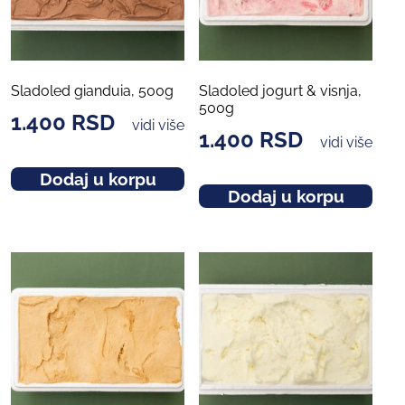
Sladoled gianduia, 500g
Sladoled jogurt & visnja,
500g
1.400
RSD
vidi više
1.400
RSD
vidi više
Dodaj u korpu
Dodaj u korpu