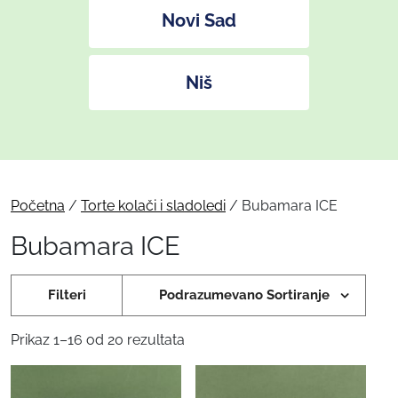
Novi Sad
Niš
Početna
/
Torte kolači i sladoledi
/ Bubamara ICE
Bubamara ICE
Filteri
Podrazumevano Sortiranje
Prikaz 1–16 od 20 rezultata