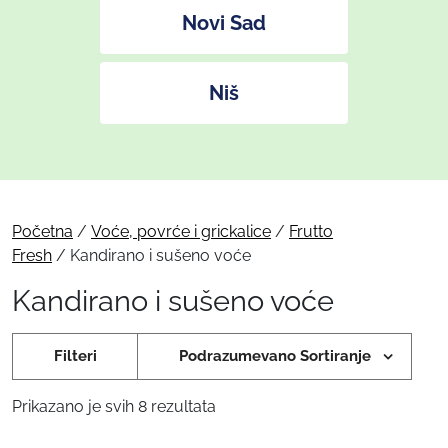
Novi Sad
Niš
Početna
/
Voće, povrće i grickalice
/
Frutto
Fresh
/ Kandirano i sušeno voće
Kandirano i sušeno voće
Filteri
Podrazumevano Sortiranje
Prikazano je svih 8 rezultata