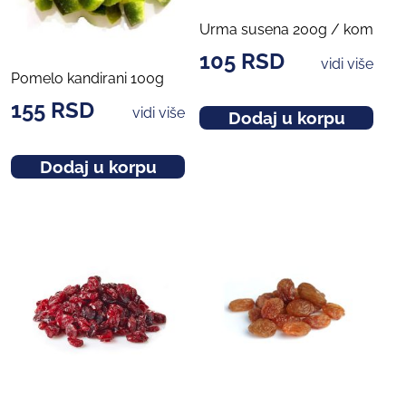
Urma susena 200g / kom
105
RSD
vidi više
Pomelo kandirani 100g
155
RSD
vidi više
Dodaj u korpu
Dodaj u korpu