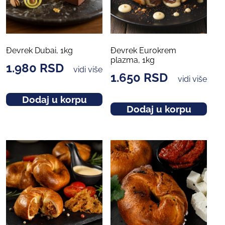
Đevrek Dubai, 1kg
Đevrek Eurokrem
plazma, 1kg
1.980
RSD
vidi više
1.650
RSD
vidi više
Dodaj u korpu
Dodaj u korpu