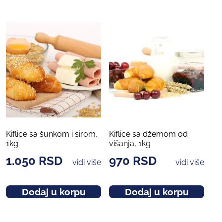
Kiflice sa šunkom i sirom,
Kiflice sa džemom od
1kg
višanja, 1kg
1.050
RSD
970
RSD
vidi više
vidi više
Dodaj u korpu
Dodaj u korpu