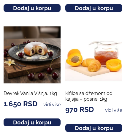
Dodaj u korpu
Dodaj u korpu
Đevrek Vanila Višnja, 1kg
Kiflice sa džemom od
kajsija – posne, 1kg
1.650
RSD
vidi više
970
RSD
vidi više
Dodaj u korpu
Dodaj u korpu