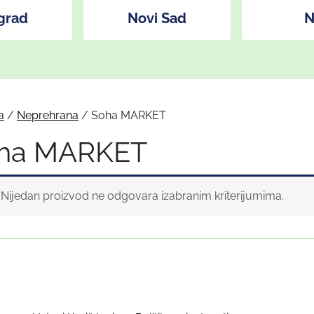
grad
Novi Sad
N
a
/
Neprehrana
/ Soha MARKET
ha MARKET
Nijedan proizvod ne odgovara izabranim kriterijumima.