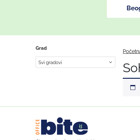
Beo
Grad
Početn
So