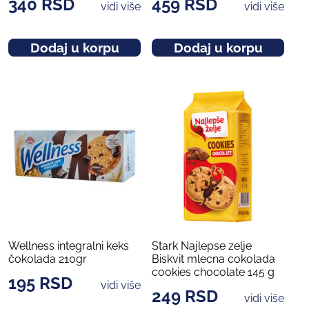
340
RSD
459
RSD
vidi više
vidi više
Dodaj u korpu
Dodaj u korpu
Wellness integralni keks
Stark Najlepse zelje
čokolada 210gr
Biskvit mlecna cokolada
cookies chocolate 145 g
195
RSD
vidi više
249
RSD
vidi više