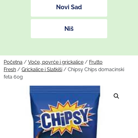
Novi Sad
Niš
Početna
/
Voće, povrće i grickalice
/
Frutto
Fresh
/
Grickalice i Slatkiši
/ Chipsy Chips domacinski
feta 60g