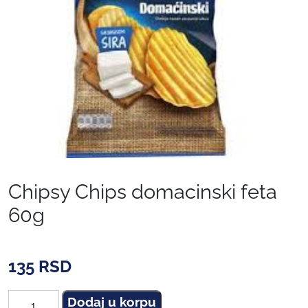
Chipsy Chips domacinski feta
60g
135
RSD
Dodaj u korpu