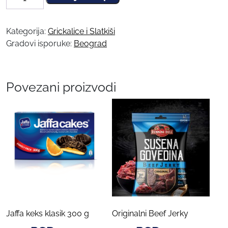
Chipsy
Chips
domacinski
Kategorija:
Grickalice i Slatkiši
feta
Gradovi isporuke:
Beograd
60g
količina
Povezani proizvodi
Jaffa keks klasik 300 g
Originalni Beef Jerky