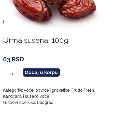
Urma sušena, 100g
63
RSD
Dodaj u korpu
Urma
sušena,
100g
Kategorije:
Voće, povrće i grickalice
,
Frutto Fresh
,
količina
Kandirano i sušeno voće
Gradovi isporuke:
Beograd