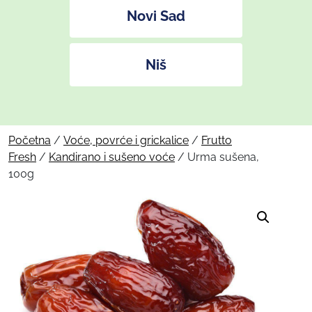
Novi Sad
Niš
Početna
/
Voće, povrće i grickalice
/
Frutto
Fresh
/
Kandirano i sušeno voće
/ Urma sušena,
100g