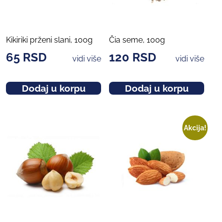
Kikiriki prženi slani, 100g
Čia seme, 100g
65
RSD
120
RSD
vidi više
vidi više
Dodaj u korpu
Dodaj u korpu
Akcija!