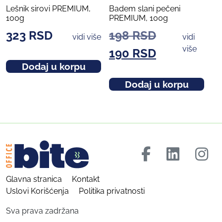
Lešnik sirovi PREMIUM,
Badem slani pečeni
100g
PREMIUM, 100g
ORIGINALN
323
RSD
198
RSD
vidi više
vidi
više
CENA
TRENUTNA
190
RSD
Dodaj u korpu
JE
CENA
Dodaj u korpu
BILA:
JE:
198 RSD.
190 RSD.
Glavna stranica
Kontakt
Uslovi Korišćenja
Politika privatnosti
Sva prava zadržana