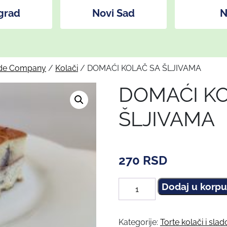
grad
Novi Sad
N
e Company
/
Kolači
/ DOMAĆI KOLAČ SA ŠLJIVAMA
DOMAĆI KO
ŠLJIVAMA
270
RSD
Dodaj u korp
DOMAĆI
KOLAČ
SA
Kategorije:
Torte kolači i slad