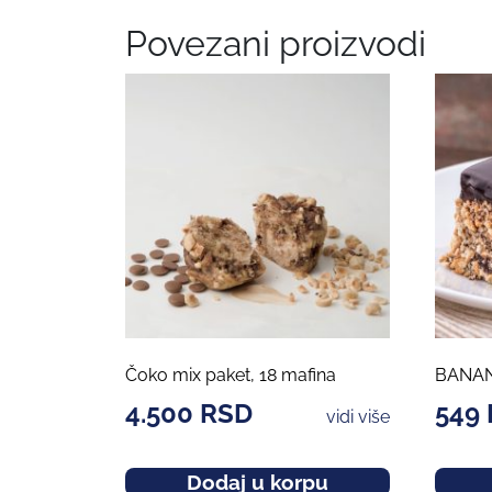
Povezani proizvodi
Čoko mix paket, 18 mafina
BANA
4.500
RSD
549
vidi više
Dodaj u korpu