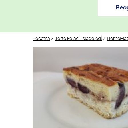
Beo
Početna
/
Torte kolači i sladoledi
/
HomeMad