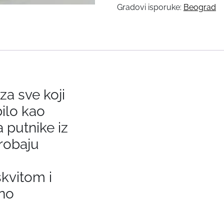
ŠLJIVAMA
Gradovi isporuke:
Beograd
količina
za sve koji
bilo kao
a putnike iz
probaju
skvitom i
eno