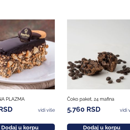
NA PLAZMA
Čoko paket, 24 mafina
RSD
5.760
RSD
vidi više
vidi 
Dodaj u korpu
Dodaj u korpu