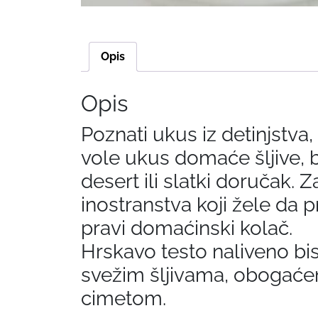
Opis
Opis
Poznati ukus iz detinjstva, 
vole ukus domaće šljive, 
desert ili slatki doručak. Z
inostranstva koji žele da 
pravi domaćinski kolač.
Hrskavo testo naliveno bi
svežim šljivama, obogać
cimetom.