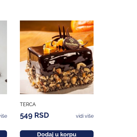
TERCA
549
RSD
više
vidi više
Dodaj u korpu