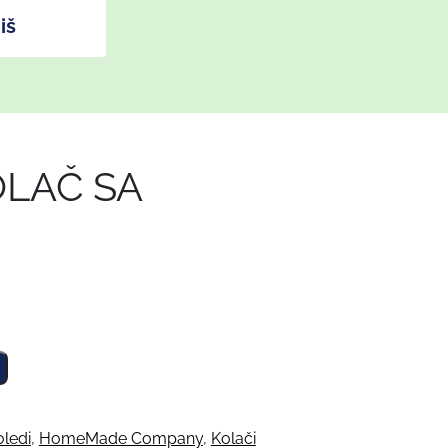
iš
LAČ SA
u
oledi
,
HomeMade Company
,
Kolači