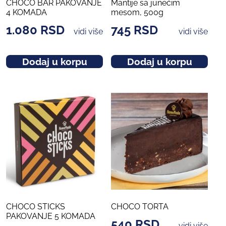
CHOCO BAR PAKOVANJE
Mantije sa junećim
4 KOMADA
mesom, 500g
1.080
RSD
745
RSD
vidi više
vidi više
Dodaj u korpu
Dodaj u korpu
CHOCO STICKS
CHOCO TORTA
PAKOVANJE 5 KOMADA
540
RSD
vidi više