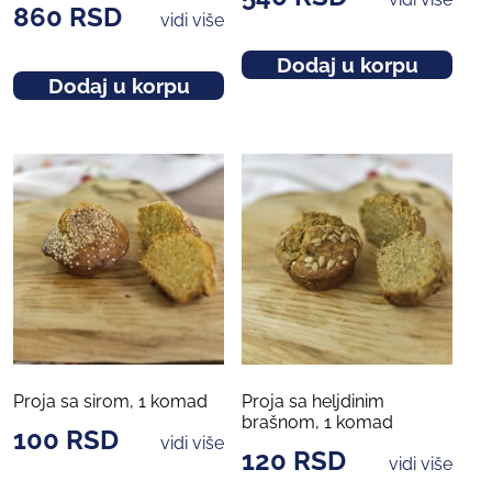
860
RSD
vidi više
Dodaj u korpu
Dodaj u korpu
Proja sa sirom, 1 komad
Proja sa heljdinim
brašnom, 1 komad
100
RSD
vidi više
120
RSD
vidi više