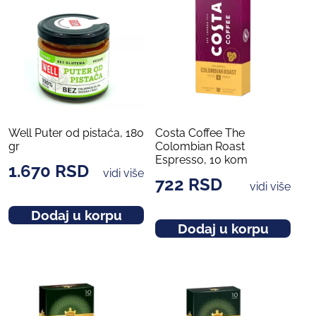
Well Puter od pistaća, 180
Costa Coffee The
gr
Colombian Roast
Espresso, 10 kom
1.670
RSD
vidi više
722
RSD
vidi više
Dodaj u korpu
Dodaj u korpu